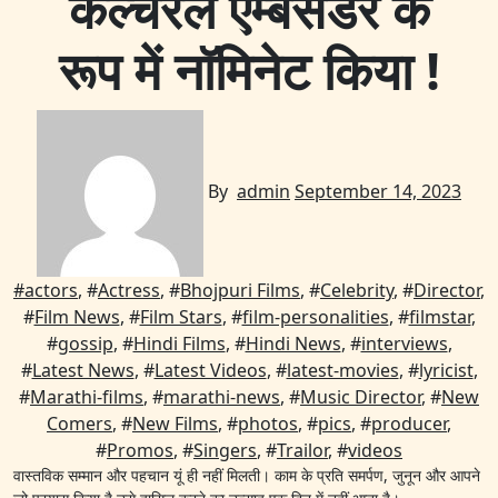
कल्चरल एम्बेसडर के
रूप में नॉमिनेट किया !
By
admin
September 14, 2023
#
actors
, #
Actress
, #
Bhojpuri Films
, #
Celebrity
, #
Director
,
#
Film News
, #
Film Stars
, #
film-personalities
, #
filmstar
,
#
gossip
, #
Hindi Films
, #
Hindi News
, #
interviews
,
#
Latest News
, #
Latest Videos
, #
latest-movies
, #
lyricist
,
#
Marathi-films
, #
marathi-news
, #
Music Director
, #
New
Comers
, #
New Films
, #
photos
, #
pics
, #
producer
,
#
Promos
, #
Singers
, #
Trailor
, #
videos
वास्तविक सम्मान और पहचान यूं ही नहीं मिलती। काम के प्रति समर्पण, जुनून और आपने