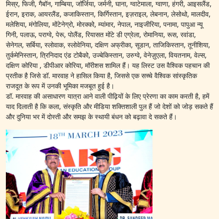
मिस्र, फिजी, गैबॉन, गाम्बिया, जॉर्जिया, जर्मनी, घाना, ग्वाटेमाला, ग्वाणा, हंगरी, आइसलैंड,
ईरान, इराक, आयरलैंड, कजाकिस्तान, किर्गिस्तान, इज़राइल, लेबनान, लेसोथो, मालदीव,
मलेशिया, मंगोलिया, मोंटेनेग्रो, मोरक्को, म्यांमार, नेपाल, नाइजीरिया, पनामा, पापुआ न्यू
गिनी, पलाऊ, पराग्वे, पेरू, पोलैंड, रियासत मोंटे डी एग्रेला, रोमानिया, रूस, रवांडा,
सेनेगल, सर्बिया, स्लोवाक, स्लोवेनिया, दक्षिण अफ्रीका, सूडान, ताजिकिस्तान, तूनीशिया,
तुर्कमेनिस्तान, त्रिनिदाद एंड टोबैको, उज्बेकिस्तान, उरुग्वे, वेनेज़ुएला, वियतनाम, वेल्स,
दक्षिण कोरिया , डीपीआर कोरिया, मॉरीशस शामिल हैं। यह लिस्ट उस वैश्विक पहचान की
प्रतीक है जिसे डॉ. मारवाह ने हासिल किया है, जिससे एक सच्चे वैश्विक सांस्कृतिक
राजदूत के रूप में उनकी भूमिका मजबूत हुई है।
डॉ. मारवाह की असाधारण यात्रा आने वाली पीढ़ियों के लिए प्रेरणा का काम करती है, हमें
याद दिलाती है कि कला, संस्कृति और मीडिया शक्तिशाली पुल हैं जो देशों को जोड़ सकते हैं
और दुनिया भर में दोस्ती और समझ के स्थायी बंधन को बढ़ावा दे सकते हैं।