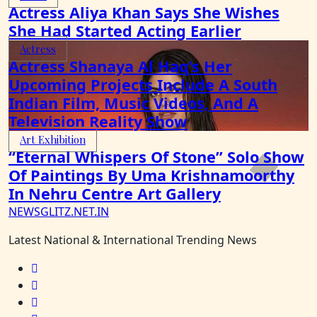
Actress Aliya Khan Says She Wishes
She Had Started Acting Earlier
Actress
Actress Shanaya Al Haq’s Her
Upcoming Projects Include A South
Indian Film, Music Videos, And A
Television Reality Show
Art Exhibition
“Eternal Whispers Of Stone” Solo Show
Of Paintings By Uma Krishnamoorthy
In Nehru Centre Art Gallery
NEWSGLITZ.NET.IN
Latest National & International Trending News