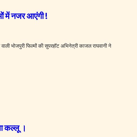
 में नजर आएंगी !
ा कल्लू ।