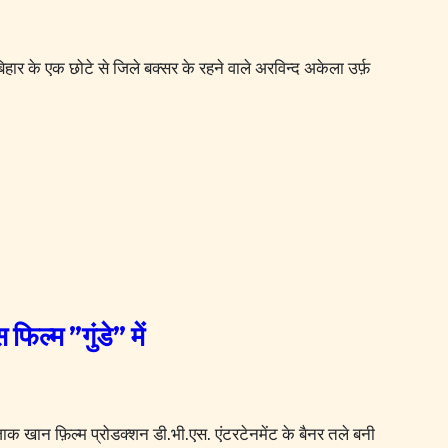
िल्म ”गुंडे” में