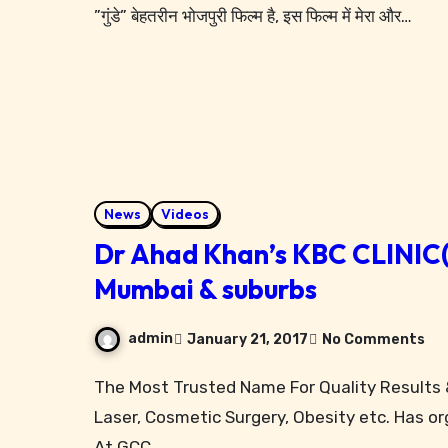
”गुंडे” बेहतरीन भोजपुरी फिल्म है, इस फिल्म में मेरा और…
News
Videos
Dr Ahad Khan’s KBC CLINIC(B
Mumbai & suburbs
admin
January 21, 2017
No Comments
The Most Trusted Name For Quality Results & Service For Hair treatment, Skin Treatment ,
Laser, Cosmetic Surgery, Obesity etc. Has 
At GCC…