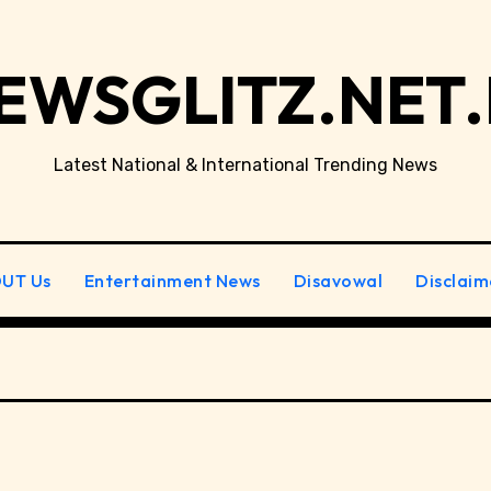
EWSGLITZ.NET.
Latest National & International Trending News
UT Us
Entertainment News
Disavowal
Disclaim