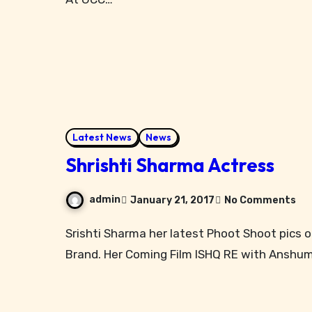
Latest News
News
Shrishti Sharma Actress
admin
January 21, 2017
No Comments
Srishti Sharma her latest Phoot Shoot pics of Different Costumes in Mumbai For A Popular
Brand. Her Coming Film ISHQ RE with Anshuman