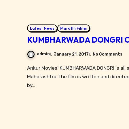
Latest News
Marathi Films
KUMBHARWADA DONGRI On 
admin
January 21, 2017
No Comments
Ankur Movies’ KUMBHARWADA DONGRI is all set for release on 24th February all over
Maharashtra. the film is written and direct
by…