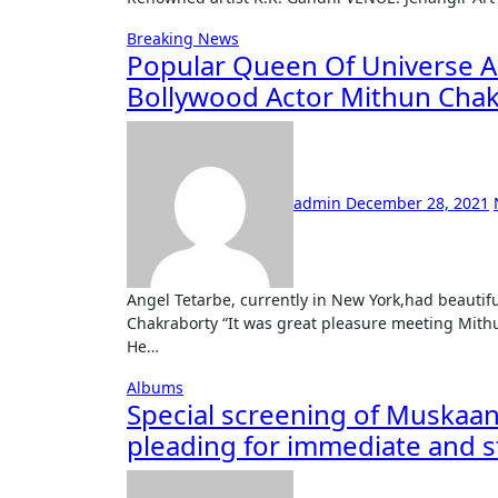
Breaking News
Popular Queen Of Universe A
Bollywood Actor Mithun Chak
admin
December 28, 2021
Angel Tetarbe, currently in New York,had beautiful opportunity to meet Star Bollywood Actor Mithun
Chakraborty “It was great pleasure meeting Mith
He…
Albums
Special screening of Muskaan 
pleading for immediate and st