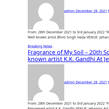
admin
December 28, 2021
From: 28th December 2021 to 3rd January 2022 “RAJASTHAN Through My Eyes” An Exhibition of Paintings By
Well-known artist Bhim Singh Hada VENUE: Jehang
Breaking News
Fragrance of My Soil – 20th S
known artist K.K. Gandhi At Je
admin
December 28, 2021
From: 28th December 2021 to 3rd January 2022 “Fragrance of My Soil” 20th Solo show of Paintings By
Renowned artist K.K. Gandhi VENUE: Jehangir Art