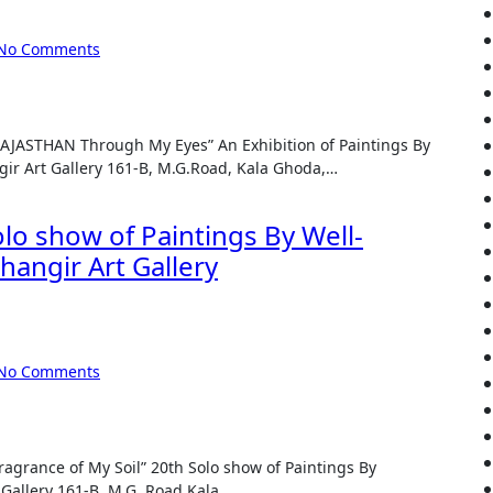
No Comments
ir Art Gallery 161-B, M.G.Road, Kala Ghoda,…
olo show of Paintings By Well-
hangir Art Gallery
No Comments
 Gallery 161-B, M.G. Road Kala…