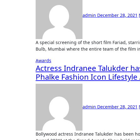
admin
December 28, 2021
A special screening of the short film Fariad, starring actress Muskan Sharma in the lead, was held at Red
Bulb, Mumbai where the entire team of the film
Awards
Actress Indranee Talukder h
Phalke Fashion Icon Lifestyl
admin
December 28, 2021
Bollywood actress Indranee Talukder has been honored with the “Dada Saheb Phalke Fashion Icon Lifestyle