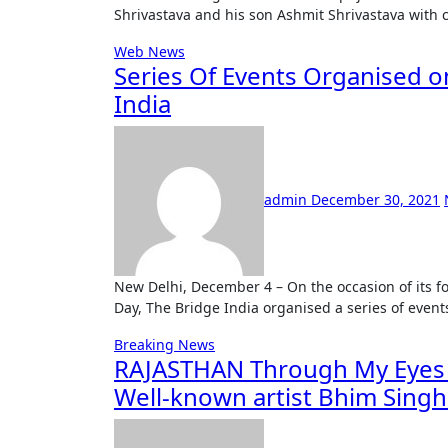
Shrivastava and his son Ashmit Shrivastava with
Web News
Series Of Events Organised o
India
admin
December 30, 2021
New Delhi, December 4 – On the occasion of its fourth anniversary, which coincides with the world Disability
Day, The Bridge India organised a series of even
Breaking News
RAJASTHAN Through My Eyes – 
Well-known artist Bhim Singh 