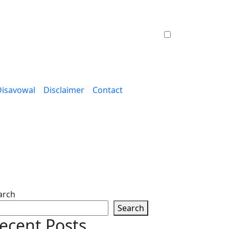
Disavowal
Disclaimer
Contact
arch
Search
ecent Posts