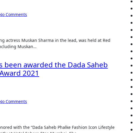
No Comments
 including Muskan…
as been awarded the Dada Saheb
e Award 2021
No Comments