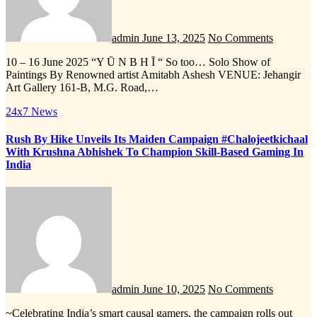
admin
June 13, 2025
No Comments
10 – 16 June 2025 “Y Ū N B H Ī “ So too… Solo Show of
Paintings By Renowned artist Amitabh Ashesh VENUE: Jehangir
Art Gallery 161-B, M.G. Road,…
24x7 News
Rush By Hike Unveils Its Maiden Campaign #Chalojeetkichaal
With Krushna Abhishek To Champion Skill-Based Gaming In
India
admin
June 10, 2025
No Comments
~Celebrating India’s smart causal gamers, the campaign rolls out