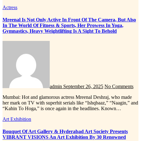
Actress
Mreenal Is Not Only Active In Front Of The Camera, But Also
In The World Of Fitness & Sports, Her Prowess In Yoga,
Gymnastics, Heavy Weightlifting Is A Sight To Behold
admin
September 26, 2025
No Comments
Mumbai: Hot and glamorous actress Mreenal Deshraj, who made
her mark on TV with superhit serials like “Ishqbaaz,” “Naagin,” and
“Kahin To Hoga,” is once again in the headlines. Known…
Art Exhibition
Bouquet Of Art Gallery & Hyderabad Art Society Presents
VIBRANT VISIONS An Art Exhibition By 30 Renowned