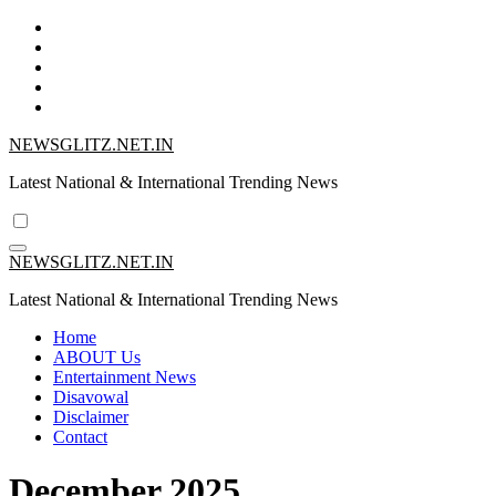
Skip
to
content
NEWSGLITZ.NET.IN
Latest National & International Trending News
NEWSGLITZ.NET.IN
Latest National & International Trending News
Home
ABOUT Us
Entertainment News
Disavowal
Disclaimer
Contact
December 2025