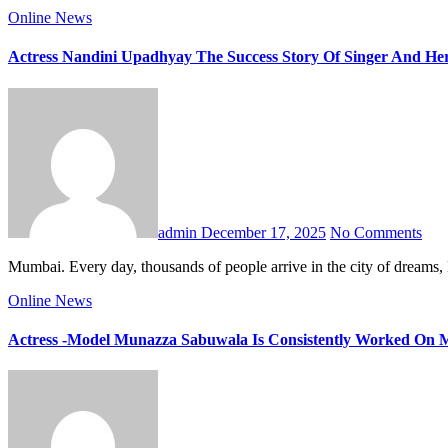
Online News
Actress Nandini Upadhyay The Success Story Of Singer And Her
admin
December 17, 2025
No Comments
Mumbai. Every day, thousands of people arrive in the city of dreams, 
Online News
Actress -Model Munazza Sabuwala Is Consistently Worked On M