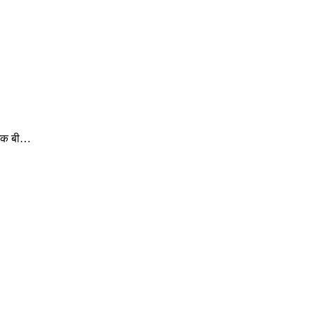
देशक बी…