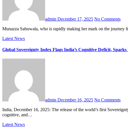
admin
December 17, 2025
No Comments
Munazza Sabuwala, who is rapidly making her mark on the journey fr
Latest News
Global Sovereignty Index Flags India’s Cognitive Deficit, Spa
admin
December 16, 2025
No Comments
India, December 16, 2025: The release of the world’s first Sovereignty Index by the International Burke Institute, assessing all UN member states across political, economic, technological, informational, cultural,
cognitive, and…
Latest News