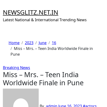
Skip
to
NEWSGLITZ.NET.IN
content
Latest National & International Trending News
Home
2023
June
16
Miss – Mrs. – Teen India Worldwide Finale in
Pune
Breaking News
Miss – Mrs. – Teen India
Worldwide Finale in Pune
By
admin
June 16, 2023
#
actors
,