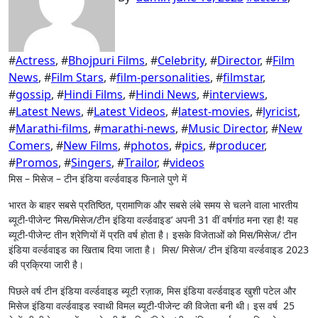
#
Actress
, #
Bhojpuri Films
, #
Celebrity
, #
Director
, #
Film
News
, #
Film Stars
, #
film-personalities
, #
filmstar
,
#
gossip
, #
Hindi Films
, #
Hindi News
, #
interviews
,
#
Latest News
, #
Latest Videos
, #
latest-movies
, #
lyricist
,
#
Marathi-films
, #
marathi-news
, #
Music Director
, #
New
Comers
, #
New Films
, #
photos
, #
pics
, #
producer
,
#
Promos
, #
Singers
, #
Trailor
, #
videos
मिस – मिसेज – टीन इंडिया वर्ल्डवाइड फिनाले पुणे में
भारत के बाहर सबसे प्रतिष्ठित, प्रामाणिक और सबसे लंबे समय से चलने वाला भारतीय
ब्यूटी-पीजेन्ट ‘मिस/मिसेज/टीन इंडिया वर्ल्डवाइड’ अपनी 31 वीं वर्षगांठ मना रहा है! यह
ब्यूटी-पीजेन्ट तीन श्रेणियों में प्रति वर्ष होता है। इसके विजेताओं को मिस/मिसेज/ टीन
इंडिया वर्ल्डवाइड का खिताब दिया जाता है। मिस/ मिसेज/ टीन इंडिया वर्ल्डवाइड 2023
की प्रक्रिया जारी है।
पिछले वर्ष टीन इंडिया वर्ल्डवाइड ब्यूटी रज़ाक, मिस इंडिया वर्ल्डवाइड खुशी पटेल और
मिसेज इंडिया वर्ल्डवाइड स्वाथी विमल ब्यूटी-पीजेन्ट की विजेता बनी थी। इस वर्ष 25