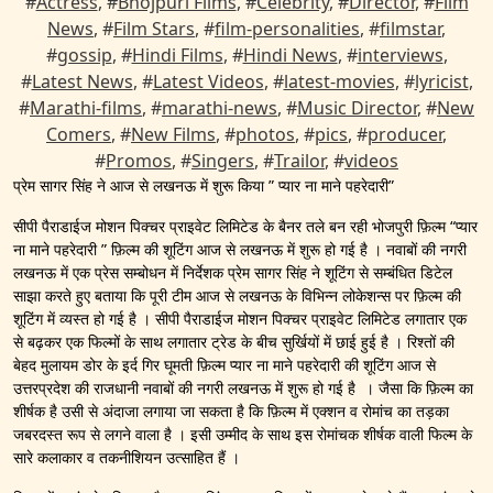
#
Actress
, #
Bhojpuri Films
, #
Celebrity
, #
Director
, #
Film
News
, #
Film Stars
, #
film-personalities
, #
filmstar
,
#
gossip
, #
Hindi Films
, #
Hindi News
, #
interviews
,
#
Latest News
, #
Latest Videos
, #
latest-movies
, #
lyricist
,
#
Marathi-films
, #
marathi-news
, #
Music Director
, #
New
Comers
, #
New Films
, #
photos
, #
pics
, #
producer
,
#
Promos
, #
Singers
, #
Trailor
, #
videos
प्रेम सागर सिंह ने आज से लखनऊ में शुरू किया ” प्यार ना माने पहरेदारी”
सीपी पैराडाईज मोशन पिक्चर प्राइवेट लिमिटेड के बैनर तले बन रही भोजपुरी फ़िल्म “प्यार
ना माने पहरेदारी ” फ़िल्म की शूटिंग आज से लखनऊ में शुरू हो गई है । नवाबों की नगरी
लखनऊ में एक प्रेस सम्बोधन में निर्देशक प्रेम सागर सिंह ने शूटिंग से सम्बंधित डिटेल
साझा करते हुए बताया कि पूरी टीम आज से लखनऊ के विभिन्न लोकेशन्स पर फ़िल्म की
शूटिंग में व्यस्त हो गई है । सीपी पैराडाईज मोशन पिक्चर प्राइवेट लिमिटेड लगातार एक
से बढ़कर एक फिल्मों के साथ लगातार ट्रेड के बीच सुर्खियों में छाई हुई है । रिश्तों की
बेहद मुलायम डोर के इर्द गिर घूमती फ़िल्म प्यार ना माने पहरेदारी की शूटिंग आज से
उत्तरप्रदेश की राजधानी नवाबों की नगरी लखनऊ में शुरू हो गई है । जैसा कि फ़िल्म का
शीर्षक है उसी से अंदाजा लगाया जा सकता है कि फ़िल्म में एक्शन व रोमांच का तड़का
जबरदस्त रूप से लगने वाला है । इसी उम्मीद के साथ इस रोमांचक शीर्षक वाली फिल्म के
सारे कलाकार व तकनीशियन उत्साहित हैं ।