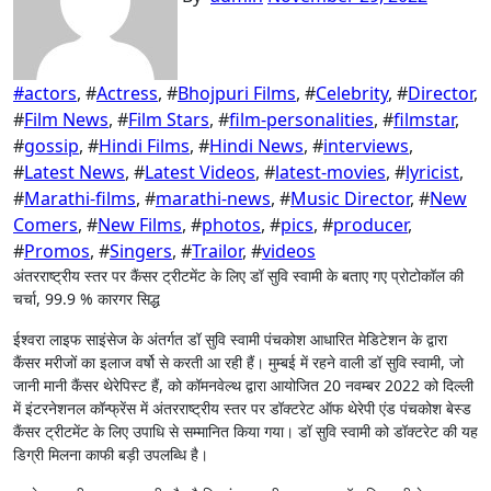
#
actors
, #
Actress
, #
Bhojpuri Films
, #
Celebrity
, #
Director
,
#
Film News
, #
Film Stars
, #
film-personalities
, #
filmstar
,
#
gossip
, #
Hindi Films
, #
Hindi News
, #
interviews
,
#
Latest News
, #
Latest Videos
, #
latest-movies
, #
lyricist
,
#
Marathi-films
, #
marathi-news
, #
Music Director
, #
New
Comers
, #
New Films
, #
photos
, #
pics
, #
producer
,
#
Promos
, #
Singers
, #
Trailor
, #
videos
अंतरराष्ट्रीय स्तर पर कैंसर ट्रीटमेंट के लिए डॉ सुवि स्वामी के बताए गए प्रोटोकॉल की
चर्चा, 99.9 % कारगर सिद्ध
ईश्वरा लाइफ साइंसेज के अंतर्गत डॉ सुवि स्वामी पंचकोश आधारित मेडिटेशन के द्वारा
कैंसर मरीजों का इलाज वर्षो से करती आ रही हैं। मुम्बई में रहने वाली डॉ सुवि स्वामी, जो
जानी मानी कैंसर थेरेपिस्ट हैं, को कॉमनवेल्थ द्वारा आयोजित 20 नवम्बर 2022 को दिल्ली
में इंटरनेशनल कॉन्फ्रेंस में अंतरराष्ट्रीय स्तर पर डॉक्टरेट ऑफ थेरेपी एंड पंचकोश बेस्ड
कैंसर ट्रीटमेंट के लिए उपाधि से सम्मानित किया गया। डॉ सुवि स्वामी को डॉक्टरेट की यह
डिग्री मिलना काफी बड़ी उपलब्धि है।