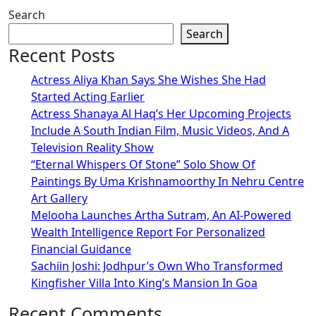
Search
Search
Recent Posts
Actress Aliya Khan Says She Wishes She Had
Started Acting Earlier
Actress Shanaya Al Haq’s Her Upcoming Projects
Include A South Indian Film, Music Videos, And A
Television Reality Show
“Eternal Whispers Of Stone” Solo Show Of
Paintings By Uma Krishnamoorthy In Nehru Centre
Art Gallery
Melooha Launches Artha Sutram, An AI-Powered
Wealth Intelligence Report For Personalized
Financial Guidance
Sachiin Joshi: Jodhpur’s Own Who Transformed
Kingfisher Villa Into King’s Mansion In Goa
Recent Comments