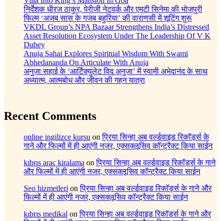
Villa Into King’s Mansion In Goa
निर्देशक धीरज ठाकुर, पेरीजी नेटवर्क और एमटी सिनेमा की भोजपुरी
फिल्म ‘अजब सास के गजब बहुरिया’ की वाराणसी में शूटिंग शुरू
VKDL Group’s NPA Bazaar Strengthens India’s Distressed
Asset Resolution Ecosystem Under The Leadership Of V K
Dubey
Anuja Sahai Explores Spiritual Wisdom With Swami
Abhedananda On Articulate With Anuja
अनुजा सहाई के ‘आर्टिक्युलेट विद अनुजा’ में स्वामी अभेदानंद के साथ
अध्यात्म, आत्मबोध और जीवन की गहन यात्रा
Recent Comments
online ingilizce kursu
on
प्रिया सिन्हा अब वर्ल्डवाइड रिकॉर्ड्स के
गाने और फिल्मों में ही आएंगी नजर, एक्सक्लूसिव कॉन्ट्रैक्ट किया साईन
kıbrıs araç kiralama
on
प्रिया सिन्हा अब वर्ल्डवाइड रिकॉर्ड्स के गाने
और फिल्मों में ही आएंगी नजर, एक्सक्लूसिव कॉन्ट्रैक्ट किया साईन
Seo hizmetleri
on
प्रिया सिन्हा अब वर्ल्डवाइड रिकॉर्ड्स के गाने और
फिल्मों में ही आएंगी नजर, एक्सक्लूसिव कॉन्ट्रैक्ट किया साईन
kıbrıs medikal
on
प्रिया सिन्हा अब वर्ल्डवाइड रिकॉर्ड्स के गाने और