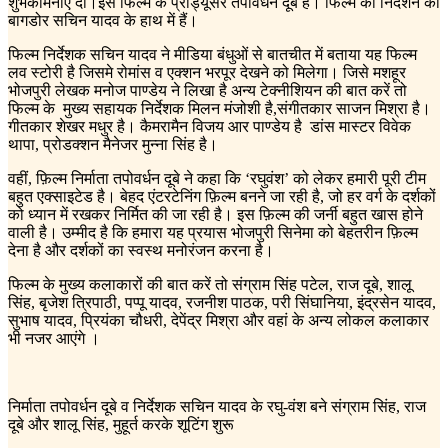
शुभकामनाएं दी।इस फिल्म के प्रोड्यूसर तपोवर्धन दूबे है। फिल्म का निर्देशन का
बागडोर सचिन यादव के हाथ में हैं।
फिल्म निर्देशक सचिन यादव ने मीडिया बंधुओं से बातचीत में बताया यह फिल्म
लव स्टोरी है जिसमे रोमांस व एक्शन भरपूर देखने को मिलेगा। जिसे मशहूर
भोजपुरी लेखक मनोज पाण्डेय ने लिखा है अन्य टेक्नीशियन की बात करें तो
फिल्म के मुख्य सहायक निर्देशक मिलन मंजोशी है,संगीतकार साजन मिश्रा है।
गीतकार शेखर मधुर है। कैमरामैन विजय आर पाण्डेय है डांस मास्टर विवेक
थापा, प्रोडक्शन मैनेजर मुन्ना सिंह है।
वहीं, फ़िल्म निर्माता तपोवर्धन दूबे ने कहा कि ‘रघुवंश’ को लेकर हमारी पूरी टीम
बहुत एक्साइटेड है। बेहद एंटरटेनिंग फ़िल्म बनने जा रही है, जो हर वर्ग के दर्शकों
को ध्यान में रखकर निर्मित की जा रही है। इस फ़िल्म की जर्नी बहुत खास होने
वाली है। उम्मीद है कि हमारा यह प्रयास भोजपुरी सिनेमा को बेहतरीन फ़िल्म
देना है और दर्शकों का स्वस्थ मनोरंजन करना है।
फिल्म के मुख्य कलाकारों की बात करें तो संग्राम सिंह पटेल, राज दूबे, शालू
सिंह, बृजेश त्रिपाठी, पप्पू यादव, रजनीश पाठक, परी सिंघानिया, इंद्रसेन यादव,
सुभाष यादव, प्रियंका चौधरी, देपेंद्र मिश्रा और वहां के अन्य लोकल कलाकार
भी नजर आएंगे ।
निर्माता तपोवर्धन दूबे व निर्देशक सचिन यादव के रघु-वंश बने संग्राम सिंह, राज
दूबे और शालू सिंह, मुहूर्त करके शूटिंग शुरू