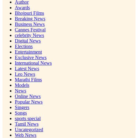
Author
Awards
Bhojpuri Films
Breaking News
Business News
Cannes Festival
celebrity News
Digital News
Elections
Entertainment
Exclusive News
International News
Latest News
Leo News
Marathi Films
Models
News
Online News
Popular News
Singers
Songs
sports special
Tamil News
Uncategorized
Web News