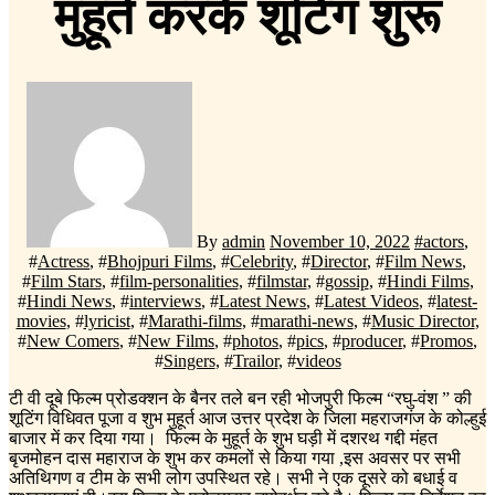
मुहूर्त करके शूटिंग शुरू
By
admin
November 10, 2022
#
actors
,
#
Actress
, #
Bhojpuri Films
, #
Celebrity
, #
Director
, #
Film News
,
#
Film Stars
, #
film-personalities
, #
filmstar
, #
gossip
, #
Hindi Films
,
#
Hindi News
, #
interviews
, #
Latest News
, #
Latest Videos
, #
latest-
movies
, #
lyricist
, #
Marathi-films
, #
marathi-news
, #
Music Director
,
#
New Comers
, #
New Films
, #
photos
, #
pics
, #
producer
, #
Promos
,
#
Singers
, #
Trailor
, #
videos
टी वी दूबे फिल्म प्रोडक्शन के बैनर तले बन रही भोजपुरी फिल्म “रघु-वंश ” की
शूटिंग विधिवत पूजा व शुभ मुहूर्त आज उत्तर प्रदेश के जिला महराजगंज के कोल्हुई
बाजार में कर दिया गया। फिल्म के मुहूर्त के शुभ घड़ी में दशरथ गद्दी मंहत
बृजमोहन दास महाराज के शुभ कर कमलों से किया गया ,इस अवसर पर सभी
अतिथिगण व टीम के सभी लोग उपस्थित रहे। सभी ने एक दूसरे को बधाई व