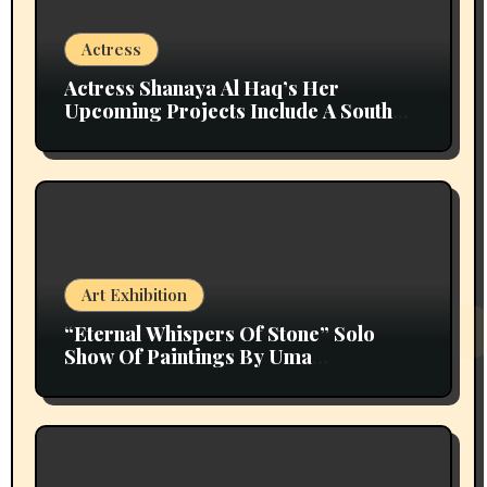
Actress
Actress Shanaya Al Haq’s Her
Upcoming Projects Include A South
Indian Film, Music Videos, And A
Television Reality Show
Art Exhibition
“Eternal Whispers Of Stone” Solo
Show Of Paintings By Uma
Krishnamoorthy In Nehru Centre Art
Gallery