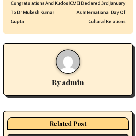
Congratulations And Kudos
ICMEI Declared 3rd January
o
To Dr Mukesh Kumar
As International Day Of
s
Gupta
Cultural Relations
t
n
a
v
By
admin
i
g
a
t
Related Post
i