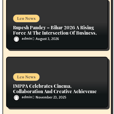
o
n
Leo News
Rupesh Pandey – Bihar 2026 A Rising
Force At The Intersection Of Business,
Leadership & Public Service
admin
August 3, 2026
Leo News
IMPPA Celebrates Cinema,
Collaboration And Creative Achievement
At Waves Film Bazaar 2025
admin
November 23, 2025