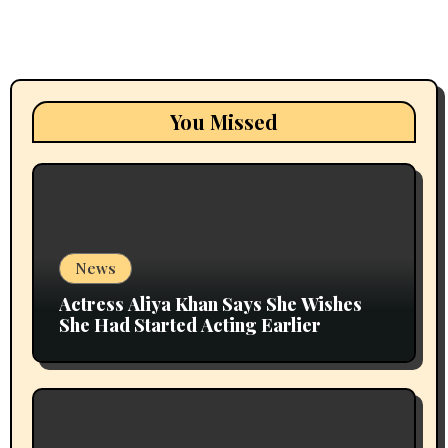
You Missed
News
Actress Aliya Khan Says She Wishes
She Had Started Acting Earlier