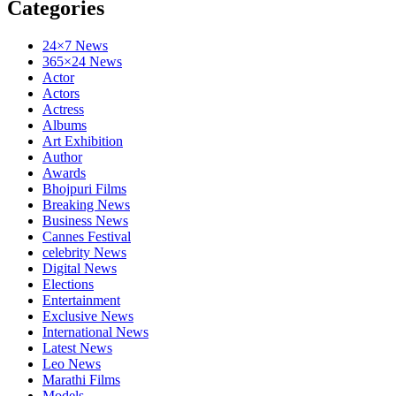
Categories
24×7 News
365×24 News
Actor
Actors
Actress
Albums
Art Exhibition
Author
Awards
Bhojpuri Films
Breaking News
Business News
Cannes Festival
celebrity News
Digital News
Elections
Entertainment
Exclusive News
International News
Latest News
Leo News
Marathi Films
Models