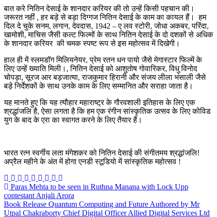
बात करे नितिन देसाई के शानदार करियर की तो उन्हें किसी पहचान की।
जरूरत नहीं , हर बड़े से बड़ा दिग्गज नितिन देसाई के काम का कायल हैं। हम
दिल दे चुके सनम, लगान, देवदास, 1942 – ए लव स्टोरी, जोधा अकबर, परिंदा,
खामोशी, माचिस जैसी कल्ट फिल्मों के साथ नितिन देसाई के दो दशकों से अधिक
के शानदार करियर की चमक स्पष्ट रूप से इस महोत्सव में दिखेगी।
हाल ही में स्लमडॉग मिलियनेयर, प्रेम रतन धन पायो जैसे मेगास्टार फिल्में के
लिए उन्हें ख्याति मिली।, नितिन देसाई को आशुतोष गोवारिकर, विधु विनोद
चोपड़ा, सूरज आर बड़जात्या, राजकुमार हिरानी और संजय लीला भंसाली जैसे
बड़े निर्देशकों के साथ उनके काम के लिए सम्मानित और सराहा जाता है।
यह मानते हुए कि यह त्यौहार महाराष्ट्र के गौरवशाली इतिहास के लिए एक
श्रद्धांजलि है, ऐसा लगता है कि हम एक रंगीन सांस्कृतिक उत्सव के लिए कोविड
युग के बाद के एरा का स्वागत करने के लिए तैयार हैं।
भारत रत्न स्वर्गीय लता मंगेशकर को नितिन देसाई की संगीतमय श्रद्धांजलि!
अप्रैल महीने के अंत में होगा एनडी स्टूडियो में सांस्कृतिक महोत्सव !
Post
Paras Mehta to be seen in Ruthna Manana with Lock Upp
contestant Anjali Arora
navigation
Book Release Quantum Computing and Future Authored by Mr
Utpal Chakraborty Chief Digital Officer Allied Digital Services Ltd