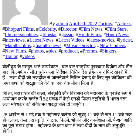
By
admin
April 20, 2022
#
actors
, #
Actress
,
#
Bhojpuri Films
, #
Celebrity
, #
Director
, #
Film News
, #
Film Stars
,
#
film-personalities
, #
filmstar
, #
gossip
, #
Hindi Films
, #
Hindi News
,
#
interviews
, #
Latest News
, #
Latest Videos
, #
latest-movies
, #
lyricist
,
#
Marathi-films
, #
marathi-news
, #
Music Director
, #
New Comers
,
#
New Films
, #
photos
, #
pics
, #
producer
, #
Promos
, #
Singers
,
#
Trailor
, #
videos
बॉलीवुड के मशहूर आर्ट डायरेक्टर , चार बार राष्ट्रीय पुरस्कार विजेता और तीन
बार फिल्मफेयर जीत चुके कला निर्देशक नितिन देसाई एक बार फिर खबरों में
हैं। लता दीदी को नजदीक से जाननेवाले नितिन देसाई के लिए सुर कोकिला की
अमरगाथा को श्रद्धांजलि देने का एक नेक मौका मिला है।
जी हा, महाराष्ट्र की कला, संस्कृति और विरासत को महोत्सव के प्रचंड रूप में
आयोजन करके,कर्जत में 52 एकड़ में फैले एनडी फिल्म स्टूडियो में भारत रत्न
लता मंगेशकर को संगीतमय श्रद्धांजलि दी जाएगी।
28 अप्रैल से 1 मई तक ये महोत्सव चलेगा जो सुबह 11 बजे से रात 11 बजे तक
होगा,जहा, कला, संस्कृति, नाटक, फिल्में, भोजन और कार्यशालाओं, फैशन आदि
का पूरा भंडार होगा। महोत्सव के कण कण में लता दीदी के नाम की अनुभूति
होगी।