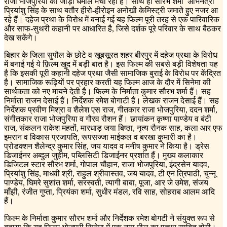
राजा भोजपुरिया की जोड़ी धमाल मचा रही है। साथ ही सौरभ शर्मा अभिनेत्री
प्रियांशु सिंह के साथ बतौर हीरो-हीरोइन अनोखी केमिस्ट्री जमाते हुए नजर आ
रहे हैं। दहेज प्रथा के विरोध में बनाई गई यह फिल्म पूरी तरह से एक पारिवारिक
और साफ-सुथरी कहानी पर आधारित है, जिसे दर्शक पूरे परिवार के साथ बैठकर
देख सकेंगे।
बिहार के जिला सुपौल के छोटे व खूबसूरत शहर बीरपुर में दहेज प्रथा के विरोध
में बनाई गई ये फ़िल्म खुद में बड़ी बात है। इस फिल्म की सबसे बड़ी विशेषता यह
है कि इसकी पूरी कहानी दहेज प्रथा जैसी सामाजिक बुराई के विरोध पर केंद्रित
है। सामाजिक रूढ़ियों पर प्रहार करती यह फिल्म आज के दौर में सिनेमा की
सार्थकता को नए मायने देती है। फिल्म के निर्माता कुमार सौरभ शर्मा हैं। सह
निर्माता राजन देसाई हैं। निर्देशक रमेश बोगाटी हैं। लेखक राजन देसाई हैं। सह
निर्देशक प्रवीण मिश्रा व शैलेश एस राज, गीतकार राजा भोजपुरिया, ददन शर्मा,
संगीतकार राजा भोजपुरिया व गौरव रौशन हैं। छायांकन कृष्णा पाण्डेय व बंटी
राज, संकलन राकेश महतों, मारधाड़ जया बिष्ठा, नृत्य रौनक साह, कला आर एफ
इमरान व विकास प्रजापति, रूपसज्जा माईकल व बरखा कुमारी का है।
प्रोडक्शन शैलेन्द्र कुमार सिंह, जय यादव व मनीष कुमार ने किया है। ड्रेस
डिजाईनर अब्दुल जुहीम, पब्लिसिटी डिजाईनर प्रशांत हैं। मुख्य कलाकार
डिजिटल स्टार सौरभ शर्मा, गोपाल चौहान, राजा भोजपुरिया, इंद्रसेन यादव,
प्रियांशु सिंह, माधवी श्री, राहुल श्रीवास्तव, जय यादव, टी एन त्रिपाठी, चुन्नू
पाण्डेय, घिमरे सुशांत शर्मा, सरस्वती, त्यागी बाबा, पूजा, आर जे उमेश, संजय
माँझी, रंजीत गुप्ता, प्रियंका शर्मा, सुधीर मंडल, रवि साह, सोहराब आलम आदि
हैं।
फिल्म के निर्माता कुमार सौरभ शर्मा और निर्देशक रमेश बोगटी ने संयुक्त रूप से