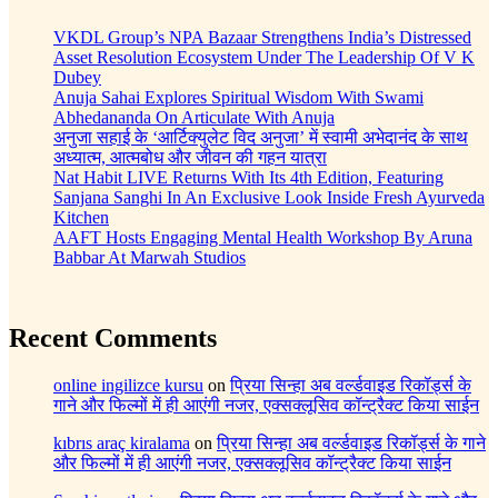
VKDL Group’s NPA Bazaar Strengthens India’s Distressed
Asset Resolution Ecosystem Under The Leadership Of V K
Dubey
Anuja Sahai Explores Spiritual Wisdom With Swami
Abhedananda On Articulate With Anuja
अनुजा सहाई के ‘आर्टिक्युलेट विद अनुजा’ में स्वामी अभेदानंद के साथ
अध्यात्म, आत्मबोध और जीवन की गहन यात्रा
Nat Habit LIVE Returns With Its 4th Edition, Featuring
Sanjana Sanghi In An Exclusive Look Inside Fresh Ayurveda
Kitchen
AAFT Hosts Engaging Mental Health Workshop By Aruna
Babbar At Marwah Studios
Recent Comments
online ingilizce kursu
on
प्रिया सिन्हा अब वर्ल्डवाइड रिकॉर्ड्स के
गाने और फिल्मों में ही आएंगी नजर, एक्सक्लूसिव कॉन्ट्रैक्ट किया साईन
kıbrıs araç kiralama
on
प्रिया सिन्हा अब वर्ल्डवाइड रिकॉर्ड्स के गाने
और फिल्मों में ही आएंगी नजर, एक्सक्लूसिव कॉन्ट्रैक्ट किया साईन