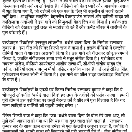
क्रेज देखने को मिल रहा है। इस गाने की सबसे बड़ी खासियत इसका हाई-बजट
फिल्मांकन और मनोरम लोकेशंस हैं। वीडियो को बेहद प्यारे और आकर्षक अंदाज
में शूट किया गया है, जो दर्शकों को एक पल के लिए भी स्क्रीन से नजरें हटाने
नहीं देता। आधुनिक लाइटिंग, बेहतरीन बैकग्राउंड डांसर्स और दामिनी यादव की
कातिलाना अदायगी ने इस गाने को विजुअली बेहद रिच बना दिया है। दर्शक इस
वीडियो को देखकर पूरी तरह से मदहोश हो रहे हैं और कमेंट बॉक्स में तारीफों के
पुल बांध रहे हैं।
वर्ल्डवाइड रिकॉर्ड्स प्रस्तुत लोकगीत ‘बर्थडे वाला दिन’ के निर्माता रत्नाकर
कुमार हैं। इस गीत को सिंगर शिल्पी राज ने गाया है। इसके वीडियो में एक्ट्रेस
दामिनी यादव ने शानदार अदायगी किया है। इस गाने को गीतकार सोनू सरगम ने
लिखा है, जबकि संगीतकार आर्या शर्मा ने मधुर संगीत दिया है। प्रोजेक्ट बाय
नवरत्न पांडेय, वीडियो डायरेक्टर आशीष सत्यार्थी, डीओपी संतोष यादव एंड
नवीन, कोरियोग्राफर अनुज मौर्या, एडिटर प्रवीण यादव हैं। डीआई रोहित सिंह,
प्रोडक्शन पंकज सोनी ने किया है। इस गाने का ऑल राइट वर्ल्डवाइड रिकॉर्ड्स
के पास है।
वर्ल्डवाइड रिकॉर्ड्स के एमडी एवं फिल्म निर्माता रत्नाकर कुमार ने कहा कि ये
भोजपुरी लोकगीत ‘बर्थडे वाला दिन’ हर उम्र के दर्शकों को पसंद आएगा। हमारी
पूरी टीम ने इस प्रोजेक्ट पर कड़ी मेहनत की है और हमें पूरा विश्वास है कि यह
गाना शादियों व पार्टियों की पहली पसंद बनेगा।’
सिंगर शिल्पी राज ने कहा कि ‘जब ‘बर्थडे वाला दिन’ के बोल मेरे पास आए, तो
मुझे तभी अहसास हो गया था कि यह गाना कुछ खास होने वाला है। रत्नाकर
कुमार सर के साथ काम करना हमेशा से एक बेहतरीन अनुभव रहता है, क्योंकि वे
कलाकारों को अपनी कला को निखारने की पूरी आजादी देते हैं। गीत-संगीत एवं