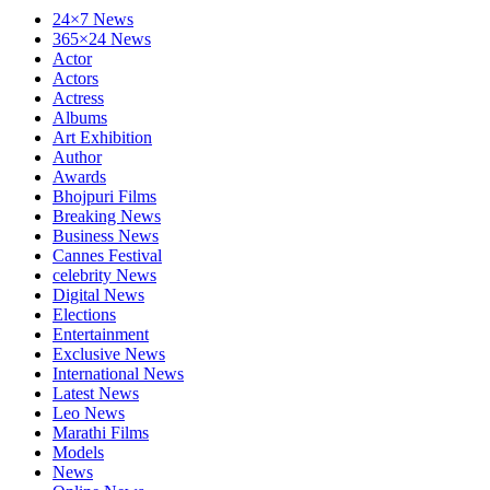
24×7 News
365×24 News
Actor
Actors
Actress
Albums
Art Exhibition
Author
Awards
Bhojpuri Films
Breaking News
Business News
Cannes Festival
celebrity News
Digital News
Elections
Entertainment
Exclusive News
International News
Latest News
Leo News
Marathi Films
Models
News