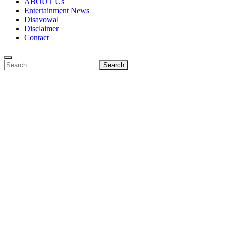
ABOUT Us
Entertainment News
Disavowal
Disclaimer
Contact
Search
for: